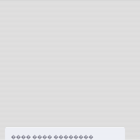
���� ���� ��������