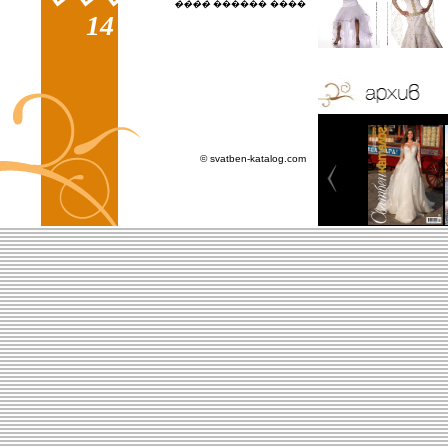
����
������ ����
14
© svatben-katalog.com