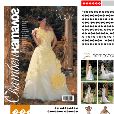
������
“������� ����
��������� ����
���������� ��
���-����������
������ �� ����
��������, ����
�� ��������, ��
� ���� ������;
��������. “���
������ �� ����
�� ��������
����
������� ������